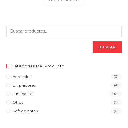
desde
producto
$209.000,00
tiene
hasta
múltiples
$2.895.000,0
variantes.
Las
opciones
se
pueden
elegir
en
la
página
BUSCAR
de
producto
Categorías Del Producto
Aerosoles
(0)
Limpiadores
(4)
Lubricantes
(10)
Otros
(0)
Refrigerantes
(0)