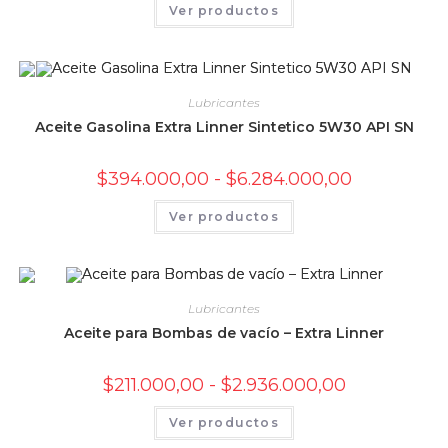
Este
Ver productos
desde
producto
$260.000,00
tiene
hasta
múltiples
$3.833.400,0
variantes.
Las
opciones
se
Lubricantes
pueden
elegir
Aceite Gasolina Extra Linner Sintetico 5W30 API SN
en
la
página
Rango
$
394.000,00
-
$
6.284.000,00
de
de
producto
precios:
Este
Ver productos
desde
producto
$394.000,00
tiene
hasta
múltiples
$6.284.000,0
variantes.
Las
opciones
se
Lubricantes
pueden
elegir
Aceite para Bombas de vacío – Extra Linner
en
la
página
Rango
$
211.000,00
-
$
2.936.000,00
de
de
producto
precios:
Este
Ver productos
desde
producto
$211.000,00
tiene