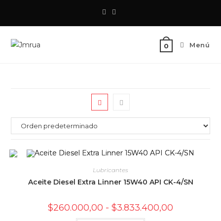
Saltar
al
contenido
Menú
0
Lubricantes
Aceite Diesel Extra Linner 15W40 API CK-4/SN
Rango
$
260.000,00
-
$
3.833.400,00
de
precios: