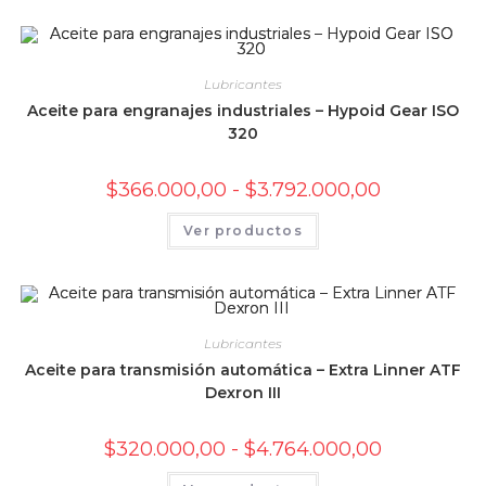
hasta
múltiples
$2.936.000,00
variantes.
Las
opciones
se
pueden
Lubricantes
elegir
Aceite para engranajes industriales – Hypoid Gear ISO
en
la
320
página
de
producto
Rango
$
366.000,00
-
$
3.792.000,00
de
precios:
Este
Ver productos
desde
producto
$366.000,00
tiene
hasta
múltiples
$3.792.000,0
variantes.
Las
opciones
se
pueden
Lubricantes
elegir
Aceite para transmisión automática – Extra Linner ATF
en
la
Dexron III
página
de
producto
Rango
$
320.000,00
-
$
4.764.000,00
de
precios:
Este