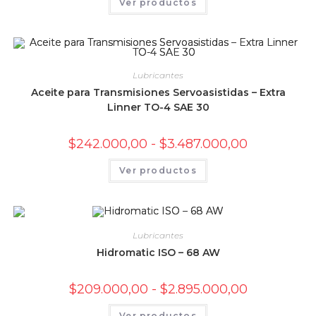
Ver productos
desde
producto
$320.000,00
tiene
hasta
múltiples
$4.764.000,0
variantes.
Las
opciones
se
pueden
Lubricantes
elegir
Aceite para Transmisiones Servoasistidas – Extra
en
la
Linner TO-4 SAE 30
página
de
producto
Rango
$
242.000,00
-
$
3.487.000,00
de
precios:
Este
Ver productos
desde
producto
$242.000,00
tiene
hasta
múltiples
$3.487.000,0
variantes.
Las
opciones
se
Lubricantes
pueden
elegir
Hidromatic ISO – 68 AW
en
la
página
Rango
$
209.000,00
-
$
2.895.000,00
de
de
producto
precios:
Este
Ver productos