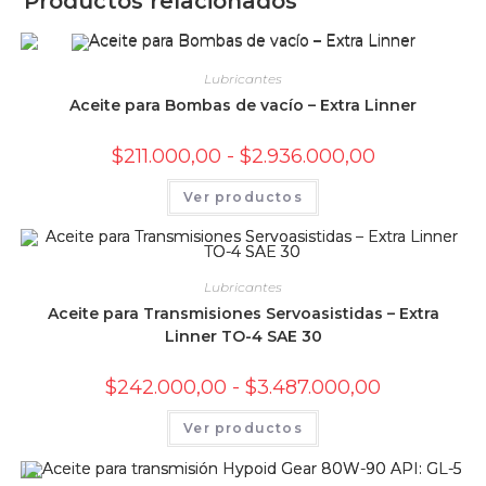
Productos relacionados
Lubricantes
Aceite para Bombas de vacío – Extra Linner
Rango
$
211.000,00
-
$
2.936.000,00
de
precios:
Este
Ver productos
desde
producto
$211.000,00
tiene
hasta
múltiples
$2.936.000,00
variantes.
Las
opciones
Lubricantes
se
pueden
Aceite para Transmisiones Servoasistidas – Extra
elegir
Linner TO-4 SAE 30
en
la
página
de
Rango
$
242.000,00
-
$
3.487.000,00
producto
de
precios:
Este
Ver productos
desde
producto
$242.000,00
tiene
hasta
múltiples
$3.487.000,0
variantes.