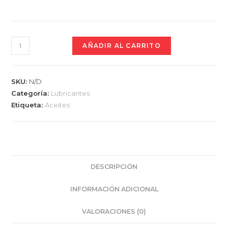
Aceite
AÑADIR AL CARRITO
Gasolina
Extra
Linner
SKU:
N/D
Sintetico
Categoría:
Lubricantes
Etiqueta:
Aceites
5W30
API
SN
cantidad
DESCRIPCIÓN
INFORMACIÓN ADICIONAL
VALORACIONES (0)