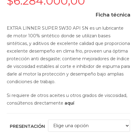
$
6.284.000,00
Rango
de
Ficha técnica
precios:
desde
EXTRA LINNER SUPER 5W30 API SN es un lubricante
de motor 100% sintético donde se utilizan bases
$394.000,00
sintéticas, y aditivos de excelente calidad que proporciona
hasta
excelente desempeño en clima frio, proveen una óptima
$6.284.000,00
protección anti desgaste; contiene mejoradores de índice
de viscosidad estables al corte e inhibidor de espuma para
darle al motor la protección y desempeño bajo amplias
condiciones de trabajo.
Si requiere de otros aceites u otros grados de viscosidad,
consúltenos directamente
aquí
PRESENTACIÓN