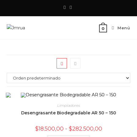
Saltar
al
contenido
Menú
0
Limpiadores
Desengrasante Biodegradable AR 50 – 150
Rango
$
18.500,00
-
$
282.500,00
de
precios: